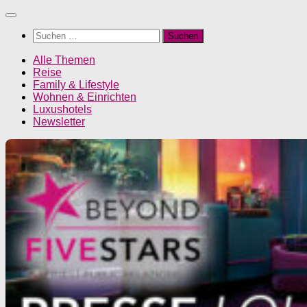
Unter
dem
Suchen
Inhalt
nach:
Alle Themen
Reise
Family & Lifestyle
Wohnen & Einrichten
Luxushotels
Newsletter