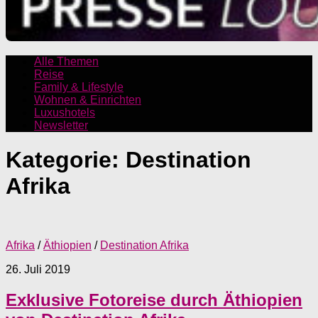
Alle Themen
Reise
Family & Lifestyle
Wohnen & Einrichten
Luxushotels
Newsletter
Kategorie:
Destination
Afrika
Afrika
/
Äthiopien
/
Destination Afrika
26. Juli 2019
Exklusive Fotoreise durch Äthiopien