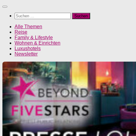
Unter
dem
Suchen
Inhalt
nach:
Alle Themen
Reise
Family & Lifestyle
Wohnen & Einrichten
Luxushotels
Newsletter