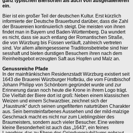
ganz typischen Biersorten als auch von ausgefalleneren
ein.
Bier ist ein großer Teil der deutschen Kultur. Erst kürzlich
informierte der Deutsche Brauerbund darüber, dass die Zahl
der Brauereien kontinuierlich steigt. Die meisten von ihnen
findet man in Bayern und Baden-Württemberg. Da wundert
es nicht, dass sie auch entlang der Romantischen Straße,
die von Würzburg bis Füssen verläuft, zahlreich vertreten
sind. Vor allem alteingesessene Traditionsbetriebe sind hier
sesshaft und bieten durstigen Besuchern ihren nach dem
Reinheitsgebot erzeugten Saft aus Hopfen und Malz an.
Genussreiche Pfade
In der mainfränkischen Residenzstadt Würzburg existiert seit
1643 die Brauerei Würzburger Hofbräu, die vom Fürstbischof
Johann Philipp von Schönborn gegründet wurde und zur
Erinnerung daran noch heute die Krone in ihrem Logo trägt.
Die Vielfalt der Biere dort ist groß: Neben einem klassischen
Weizen und einem Schwarzbier, zeichnet sich der
„Haustrunk“ durch seinen ungefilterten naturtrüben Charakter
aus. Sein bernsteinfarbenes Aussehen und der mild-malzige
Geschmack macht es nicht nur zum Lieblingsbier des
Braumeisters, sondern auch vieler Besucher. Eine weitere
kleine Besonderheit ist auch das „1643“, ein feines
Lagerbier, das zu Ehren des Gründungsjubiläums gebraut