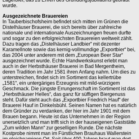
wurde.
Ausgezeichnete Brauereien
In Tauberbischofsheim befindet sich mitten im Grünen die
Distelhäuser Brauerei, die sich bereits über zahlreiche
nationale und internationale Auszeichnungen freuen durfte
und sogar zu den erfolgreichsten Brauereien weltweit zählt.
Dazu tragen das „Distelhäuser Landbier“ mit dezenter
Karamellnote sowie das kernig-vollmundige „Exportbier“ bei,
das 2004 unter anderem mit dem „European Beer Star“
ausgezeichnet wurde. Echte Handwerkskunst erlebt man
auch in der Herbsthäuser Brauerei in Bad Mergentheim,
deren Tradition im Jahr 1581 ihren Anfang nahm. Um dies zu
unterstreichen, findet sich im Sortiment das kellertrübe
„1581“, ein untergäriges Erzeugnis mit mild-­würzigem
Geschmack. Die jüngste Errungenschaft im Sortiment ist das
„Herbsthäuser Helles“, das ganz für süffigen Biergenuss
steht. Dafür steht auch das „Exportbier Friedrich Hauf“ der
Brauerei Hauf in Dinkelsbühl. Seinen Namen hat es natürlich
dem Gründer zu verdanken, der hier im Jahr 1901 mit dem
Brauen begann. Heute ist das Unternehmen in der Region
unersetzlich und man trifft sich in der hauseigenen Gast­stätte
„Zum wilden Mann“ zur geselligen Runde. Die nächste
Kostprobe nimmt man im Fürstlichen Brauhaus Wallerstein
im gleichnamigen Ort. Seit über 400 Jahren braut man dort