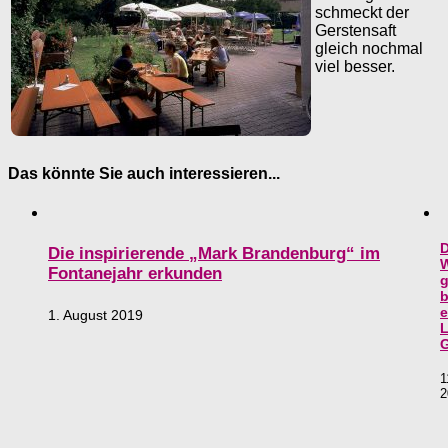
schmeckt der
Gerstensaft
gleich nochmal
viel besser.
Das könnte Sie auch interessieren...
D
Die inspirierende „Mark Brandenburg“ im
W
Fontanejahr erkunden
g
b
e
1. August 2019
L
G
1
2