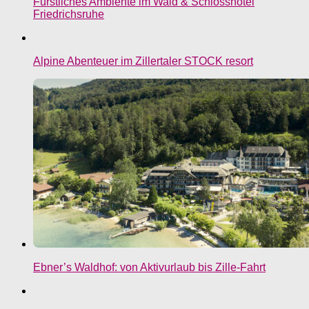
Fürstliches Ambiente im Wald & Schlosshotel
Friedrichsruhe
Alpine Abenteuer im Zillertaler STOCK resort
Ebner’s Waldhof: von Aktivurlaub bis Zille-Fahrt