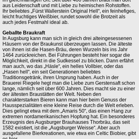
aus Leidenschaft und mit Liebe zu heimischen Rohstoffen.
Ihr beliebtes „Fürst Wallerstein Original Hell“, ein feinhefiges,
leicht fruchtiges Weißbier, rundet sowohl die Brotzeit als
auch jedes Festmahl ideal ab.
Geballte Braukraft
In Augsburg kann man sich in gleich drei alteingesessenen
Häusern von der Braukunst überzeugen lassen. Die älteste
von ihnen ist die Hasen-Bräu, deren Wurzeln bis ins Jahr
1464 zurückreichen. Bei Führungen besteht hier sogar die
Möglichkeit, direkt in die Sudkessel zu blicken. Dann erfährt
man auch, wo das „Häsle“, ein helles Vollbier, oder das
„Hasen hell“, ein seit Generationen beliebtes
Traditionsgetränk, ihren Ursprung haben. Auch in der
Brauerei Riegele hegt man die Liebe zum Gerstensaft schon
lange, nämlich seit über 600 Jahren. Dies macht sie zu einer
der ältesten Braustätten der Welt. Neben den
charakterstarken Bieren kann man hier beim Genuss der
Hausspezialitäten eine kleine Reise durch die Welt erleben.
Dies gelingt etwa mit dem „Amaris 50“, das einen Hang zur
extremen nordamerikanischen Hopfung hat. Ein besonderes
Erzeugnis des Augsburger Brauhauses Thorbräu, das seit
1582 existiert, ist die „Augsburger Weisse“. Aber auch
ausgefallene Bierkreationen, wie etwa ein Celtic Biobier, gibt
es hier.