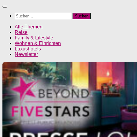
Unter
dem
Suchen
Inhalt
nach:
Alle Themen
Reise
Family & Lifestyle
Wohnen & Einrichten
Luxushotels
Newsletter