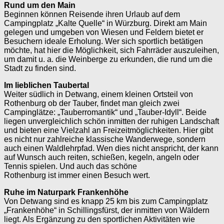
Rund um den Main
Beginnen können Reisende ihren Urlaub auf dem
Campingplatz „Kalte Quelle“ in Würzburg. Direkt am Main
gelegen und umgeben von Wiesen und Feldern bietet er
Besuchern ideale Erholung. Wer sich sportlich betätigen
möchte, hat hier die Möglichkeit, sich Fahr­räder auszuleihen,
um damit u. a. die Wein­berge zu erkunden, die rund um die
Stadt zu finden sind.
Im lieblichen Taubertal
Weiter südlich in Detwang, einem kleinen Ortsteil von
Rothenburg ob der Tauber, findet man gleich zwei
Campinglätze: „Tauberromantik“ und „Tauber-Idyll“. Beide
liegen unvergleichlich schön inmitten der ruhigen Landschaft
und bieten eine Vielzahl an Freizeit­möglichkeiten. Hier gibt
es nicht nur zahlreiche klassische Wanderwege, sondern
auch einen Waldlehrpfad. Wen dies nicht anspricht, der kann
auf Wunsch auch reiten, schießen, kegeln, angeln oder
Tennis spielen. Und auch das schöne
Rothenburg ist immer einen Besuch wert.
Ruhe im Naturpark Frankenhöhe
Von Detwang sind es knapp 25 km bis zum Campingplatz
„Frankenhöhe“ in Schillingsfürst, der inmitten von Wäldern
liegt. Als Ergänzung zu den sportlichen Aktivitäten wie