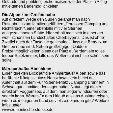
Gelände und punktet gleichermaßen wie der Platz in ­Affing
mit eigenen Bademöglichkeiten.
Die Alpen zum Greifen nahe
Auf direktem Wege gen Süden gelangt man nach
Rottenbuch zum familiengeführten „Terrassen-Camping am
Richterbichl“, einer ebenfalls mit vier Sternen
ausgezeichneten Stätte. Hier erholt man sich in einer der
wohl schönsten Landschaften Oberbayerns. Das ist ohne
Zweifel auch der Tatsache geschuldet, dass die Berge zum
Greifen nahe sind. Neben großzügigen Outdoor-
Freizeitmöglichkeiten bietet der Platz außerdem ein tolles
Indoor-Spielzimmer, falls das Wetter mal nicht so schön sein
sollte.
Märchenhafter Abschluss
Einen direkten Blick auf die Ammergauer ­Alpen sowie das
berühmte Königsschloss Neuschwanstein bietet der
Aufenthalt auf dem Fünf-­Sterne-Platz „Camping Brunnen“ in
Schwangau. In­mitten der sagenhaften Natur liegt dieser
direkt am Foggernsee, auf dem man sogar windsurfen oder
segeln kann. Warum für den Urlaub also ins Ausland reisen,
wenn es im eigenen Land so viel zu erkunden gibt? Weitere
Infos unter
www.romantische-strasse.de.