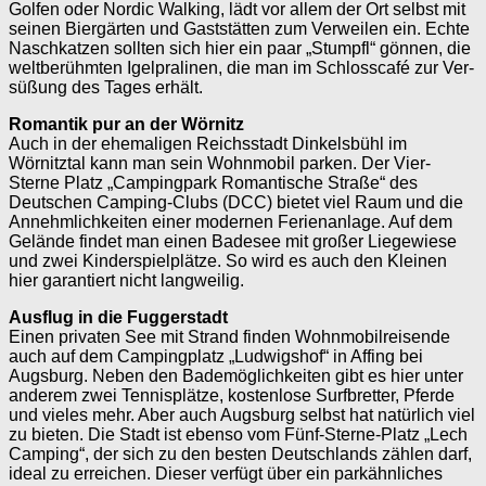
Golfen oder Nordic Walking, lädt vor allem der Ort selbst mit
seinen Biergärten und Gaststätten zum Verweilen ein. Echte
Naschkatzen sollten sich hier ein paar „Stumpfl“ gönnen, die
welt­berühmten Igelpralinen, die man im Schlosscafé zur Ver­
süßung des Tages erhält.
Romantik pur an der Wörnitz
Auch in der ehemaligen Reichsstadt Dinkelsbühl im
Wörnitztal kann man sein Wohnmobil parken. Der Vier-
Sterne Platz „Campingpark Romantische Straße“ des
Deutschen Camping-Clubs (DCC) bietet viel Raum und die
Annehmlichkeiten einer modernen Ferien­anlage. Auf dem
Gelände findet man einen Badesee mit großer Liegewiese
und zwei Kinder­spielplätze. So wird es auch den Kleinen
hier garantiert nicht langweilig.
Ausflug in die Fuggerstadt
Einen privaten See mit Strand finden Wohn­mobilreisende
auch auf dem Campingplatz „Ludwigshof“ in Affing bei
Augsburg. Neben den Bademöglichkeiten gibt es hier unter
anderem zwei Tennisplätze, kostenlose Surf­bretter, Pferde
und vieles mehr. Aber auch Augsburg selbst hat natürlich viel
zu bieten. Die Stadt ist ebenso vom Fünf-Sterne-Platz „Lech
Camping“, der sich zu den besten Deutschlands zählen darf,
ideal zu erreichen. Dieser verfügt über ein parkähnliches