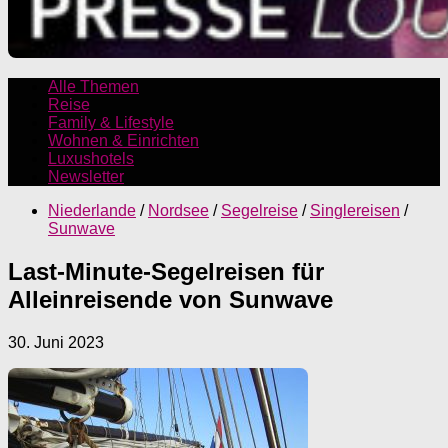
Alle Themen
Reise
Family & Lifestyle
Wohnen & Einrichten
Luxushotels
Newsletter
Niederlande
/
Nordsee
/
Segelreise
/
Singlereisen
/
Sunwave
Last-Minute-Segelreisen für
Alleinreisende von Sunwave
30. Juni 2023