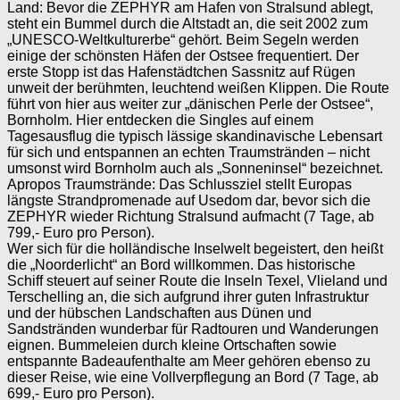
Land: Bevor die ZEPHYR am Hafen von Stralsund ablegt,
steht ein Bummel durch die Altstadt an, die seit 2002 zum
„UNESCO-Weltkulturerbe“ gehört. Beim Segeln werden
einige der schönsten Häfen der Ostsee frequentiert. Der
erste Stopp ist das Hafenstädtchen Sassnitz auf Rügen
unweit der berühmten, leuchtend weißen Klippen. Die Route
führt von hier aus weiter zur „dänischen Perle der Ostsee“,
Bornholm. Hier entdecken die Singles auf einem
Tagesausflug die typisch lässige skandinavische Lebensart
für sich und entspannen an echten Traumstränden – nicht
umsonst wird Bornholm auch als „Sonneninsel“ bezeichnet.
Apropos Traumstrände: Das Schlussziel stellt Europas
längste Strandpromenade auf Usedom dar, bevor sich die
ZEPHYR wieder Richtung Stralsund aufmacht (7 Tage, ab
799,- Euro pro Person).
Wer sich für die holländische Inselwelt begeistert, den heißt
die „Noorderlicht“ an Bord willkommen. Das historische
Schiff steuert auf seiner Route die Inseln Texel, Vlieland und
Terschelling an, die sich aufgrund ihrer guten Infrastruktur
und der hübschen Landschaften aus Dünen und
Sandstränden wunderbar für Radtouren und Wanderungen
eignen. Bummeleien durch kleine Ortschaften sowie
entspannte Badeaufenthalte am Meer gehören ebenso zu
dieser Reise, wie eine Vollverpflegung an Bord (7 Tage, ab
699,- Euro pro Person).