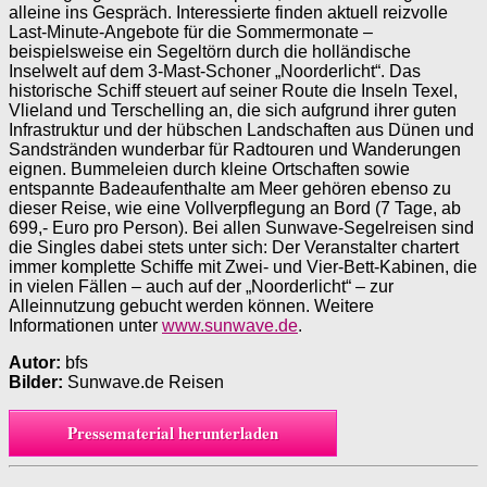
alleine ins Gespräch. Interessierte finden aktuell reizvolle
Last-Minute-Angebote für die Sommermonate –
beispielsweise ein Segeltörn durch die holländische
Inselwelt auf dem 3-Mast-Schoner „Noorderlicht“. Das
historische Schiff steuert auf seiner Route die Inseln Texel,
Vlieland und Terschelling an, die sich aufgrund ihrer guten
Infrastruktur und der hübschen Landschaften aus Dünen und
Sandstränden wunderbar für Radtouren und Wanderungen
eignen. Bummeleien durch kleine Ortschaften sowie
entspannte Badeaufenthalte am Meer gehören ebenso zu
dieser Reise, wie eine Vollverpflegung an Bord (7 Tage, ab
699,- Euro pro Person). Bei allen Sunwave-Segelreisen sind
die Singles dabei stets unter sich: Der Veranstalter chartert
immer komplette Schiffe mit Zwei- und Vier-Bett-Kabinen, die
in vielen Fällen – auch auf der „Noorderlicht“ – zur
Alleinnutzung gebucht werden können. Weitere
Informationen unter
www.sunwave.de
.
Autor:
bfs
Bilder:
Sunwave.de Reisen
Pressematerial herunterladen