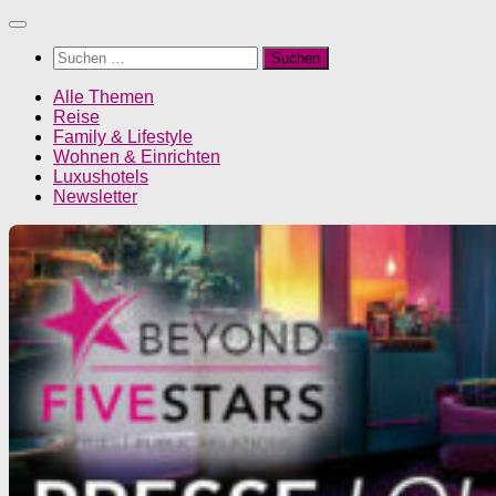
Unter
dem
Suchen
Inhalt
nach:
Alle Themen
Reise
Family & Lifestyle
Wohnen & Einrichten
Luxushotels
Newsletter