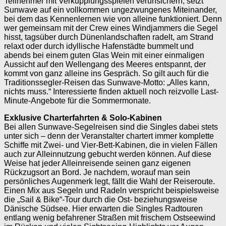
Teilnehmer mit Verkupplungsspielen verunsichern, setzt
Sunwave auf ein vollkommen ungezwungenes Miteinander,
bei dem das Kennenlernen wie von alleine funktioniert. Denn
wer gemeinsam mit der Crew eines Windjammers die Segel
hisst, tagsüber durch Dünenlandschaften radelt, am Strand
relaxt oder durch idyllische Hafenstädte bummelt und
abends bei einem guten Glas Wein mit einer einmaligen
Aussicht auf den Wellengang des Meeres entspannt, der
kommt von ganz alleine ins Gespräch. So gilt auch für die
Traditionssegler-Reisen das Sunwave-Motto: „Alles kann,
nichts muss.“ Interessierte finden aktuell noch reizvolle Last-
Minute-Angebote für die Sommermonate.
Exklusive Charterfahrten & Solo-Kabinen
Bei allen Sunwave-Segelreisen sind die Singles dabei stets
unter sich – denn der Veranstalter chartert immer komplette
Schiffe mit Zwei- und Vier-Bett-Kabinen, die in vielen Fällen
auch zur Alleinnutzung gebucht werden können. Auf diese
Weise hat jeder Alleinreisende seinen ganz eigenen
Rückzugsort an Bord. Je nachdem, worauf man sein
persönliches Augenmerk legt, fällt die Wahl der Reiseroute.
Einen Mix aus Segeln und Radeln verspricht beispielsweise
die „Sail & Bike“-Tour durch die Ost- beziehungsweise
Dänische Südsee. Hier erwarten die Singles Radtouren
entlang wenig befahrener Straßen mit frischem Ostseewind