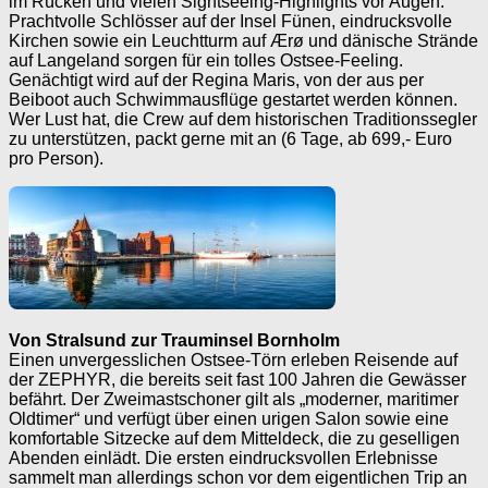
im Rücken und vielen Sightseeing-Highlights vor Augen.
Prachtvolle Schlösser auf der Insel Fünen, eindrucksvolle
Kirchen sowie ein Leuchtturm auf Ærø und dänische Strände
auf Langeland sorgen für ein tolles Ostsee-Feeling.
Genächtigt wird auf der Regina Maris, von der aus per
Beiboot auch Schwimmausflüge gestartet werden können.
Wer Lust hat, die Crew auf dem historischen Traditionssegler
zu unterstützen, packt gerne mit an (6 Tage, ab 699,- Euro
pro Person).
Von Stralsund zur Trauminsel Bornholm
Einen unvergesslichen Ostsee-Törn erleben Reisende auf
der ZEPHYR, die bereits seit fast 100 Jahren die Gewässer
befährt. Der Zweimastschoner gilt als „moderner, maritimer
Oldtimer“ und verfügt über einen urigen Salon sowie eine
komfortable Sitzecke auf dem Mitteldeck, die zu geselligen
Abenden einlädt. Die ersten eindrucksvollen Erlebnisse
sammelt man allerdings schon vor dem eigentlichen Trip an