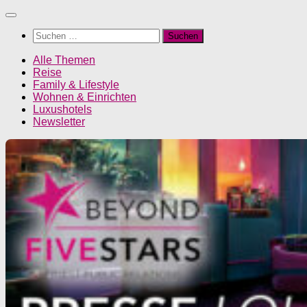
Unter
dem
Suchen
Inhalt
nach:
Alle Themen
Reise
Family & Lifestyle
Wohnen & Einrichten
Luxushotels
Newsletter