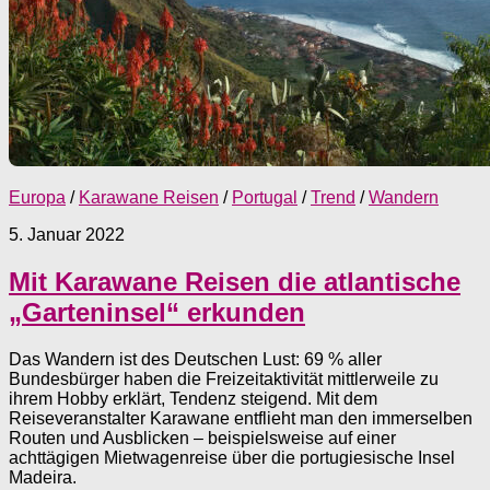
Europa
/
Karawane Reisen
/
Portugal
/
Trend
/
Wandern
5. Januar 2022
Mit Karawane Reisen die atlantische
„Garteninsel“ erkunden
Das Wandern ist des Deutschen Lust: 69 % aller
Bundesbürger haben die Freizeitaktivität mittlerweile zu
ihrem Hobby erklärt, Tendenz steigend. Mit dem
Reiseveranstalter Karawane entflieht man den immerselben
Routen und Ausblicken – beispielsweise auf einer
achttägigen Mietwagenreise über die portugiesische Insel
Madeira.