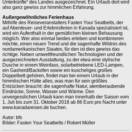
Unterkünfte“ des Landes ausgezeichnet. Ein Urlaub dort wird
also ganz gewiss zur himmlichen Erfahrung.
Außergewöhnliches Ferienhaus
Mithilfe des Reiseveranstalters Fasten Your Seatbelts, der
auf Abenteuer- und Erlebnisferien in Kanada spezialisiert ist,
wird ein Aufenthalt in der gemütlichen kleinen Behausung
möglich. Wer also einmal beides erleben und kombinieren
möchte, einen neuen Trend und die sagenhafte Wildnis des
nordamerikanischen Staates, für den ist dies gewiss das
richtige. Neben umweltfreundlichen Technologien und der
ausgezeichneten Ausstattung, zu der etwa eine stylische
Dusche in einem Weinfass, solarbetriebene LED-Lampen,
ein Gasherd/Backofen sowie ein kuscheliges großes
Doppelbett gehören, findet man bei einem Urlaub in der
himmlischen Hütte alles, was man für sein größtes
Entzücken braucht: die sagenhafte Natur, atemberaubende
Eindrücke, Sonne, Wasser und Wärme. Den
unvergesslichen Urlaub kann man innerhalb der Saison vom
1. Juli bis zum 31. Oktober 2018 ab 86 Euro pro Nacht unter
www.kanadareisen.de buchen.
Autor: bfs
Bilder: Fasten Your Seatbelts / Robert Müller