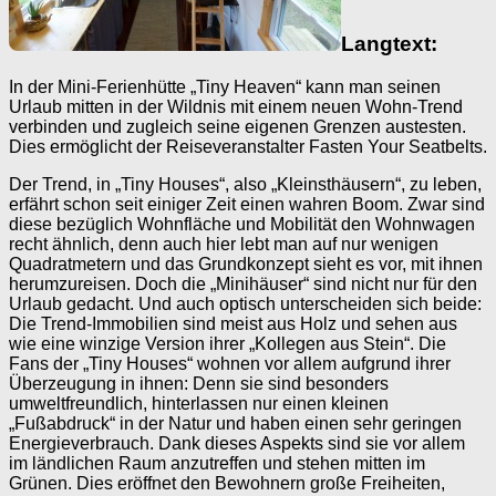
Langtext:
In der Mini-Ferienhütte „Tiny Heaven“ kann man seinen
Urlaub mitten in der Wildnis mit einem neuen Wohn-Trend
verbinden und zugleich seine eigenen Grenzen austesten.
Dies ermöglicht der Reiseveranstalter Fasten Your Seatbelts.
Der Trend, in „Tiny Houses“, also „Kleinsthäusern“, zu leben,
erfährt schon seit einiger Zeit einen wahren Boom. Zwar sind
diese bezüglich Wohnfläche und Mobilität den Wohnwagen
recht ähnlich, denn auch hier lebt man auf nur wenigen
Quadratmetern und das Grundkonzept sieht es vor, mit ihnen
herumzureisen. Doch die „Minihäuser“ sind nicht nur für den
Urlaub gedacht. Und auch optisch unterscheiden sich beide:
Die Trend-Immobilien sind meist aus Holz und sehen aus
wie eine winzige Version ihrer „Kollegen aus Stein“. Die
Fans der „Tiny Houses“ wohnen vor allem aufgrund ihrer
Überzeugung in ihnen: Denn sie sind besonders
umweltfreundlich, hinterlassen nur einen kleinen
„Fußabdruck“ in der Natur und haben einen sehr geringen
Energieverbrauch. Dank dieses Aspekts sind sie vor allem
im ländlichen Raum anzutreffen und stehen mitten im
Grünen. Dies eröffnet den Bewohnern große Freiheiten,