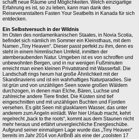
schafft neue Räume und Möglichkeiten. Welch einzigartige
Erfahrung es ist, so zu leben, kann man dank des
Reiseveranstalters Fasten Your Seatbelts in Kanada für sich
entdecken.
Ein Selbstversuch in der Wildnis
Im Osten des nordamerikanischen Staates, in Novia Scotia,
befindet sich nämlich im Sommer ein Kleinsthaus, mit dem
Namen „Tiny Heaven“. Dieser passt perfekt zu ihm, denn es
steht in einem himmlischen Umfeld, inmitten der
atemberaubenden Natur. Umgeben ist es von schroffen und
unbewohnten Bergen, und in nur wenigen Fußminuten
erreicht man einen kleinen Privatstrand mit Wasserfall. Die
Landschaft rings herum hat große Ähnlichkeit mit der
Skandinaviens und ist ein wahrhaftiges Naturparadies. Sie
ist grün und von unzähligen Seen sowie großen Wäldern
durchzogen, in denen man Elche, Bären, Luchse und
zahlreiche andere Tiere findet. Die Küsten sind tief
eingeschnitten und mit unzähligen Buchten und Fjorden
versehen. Es gibt Seen mit glasklarem Wasser, das unter
anderem zum Angeln einlädt. Wer hier Urlaub macht, kehrt
regelrecht „back to the roots“, kommt aus dem Staunen nicht
mehr heraus und erfährt unvergleichliche Energieschübe.
Aufgrund seiner einmaligen Lage wurde das „Tiny Heaven“
bereits im Jahr 2014 von AirBnB als eine der „coolsten 17