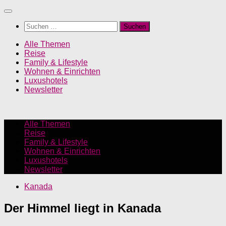
Unter
dem
Suchen
Inhalt
nach:
Alle Themen
Reise
Family & Lifestyle
Wohnen & Einrichten
Luxushotels
Newsletter
Alle Themen
Reise
Family & Lifestyle
Wohnen & Einrichten
Luxushotels
Newsletter
Kanada
Der Himmel liegt in Kanada