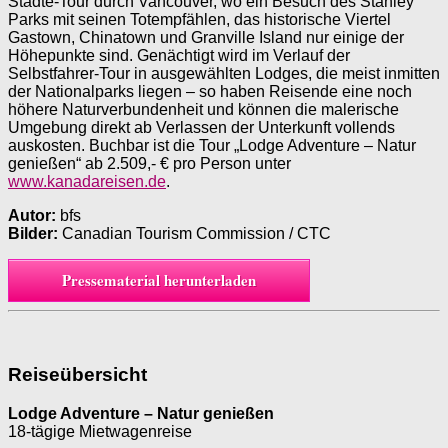
Städte-Tour durch Vancouver, wo ein Besuch des Stanley
Parks mit seinen Totempfählen, das historische Viertel
Gastown, Chinatown und Granville Island nur einige der
Höhepunkte sind. Genächtigt wird im Verlauf der
Selbstfahrer-Tour in ausgewählten Lodges, die meist inmitten
der Nationalparks liegen – so haben Reisende eine noch
höhere Naturverbundenheit und können die malerische
Umgebung direkt ab Verlassen der Unterkunft vollends
auskosten. Buchbar ist die Tour „Lodge Adventure – Natur
genießen“ ab 2.509,- € pro Person unter
www.kanadareisen.de
.
Autor:
bfs
Bilder:
Canadian Tourism Commission / CTC
Pressematerial herunterladen
Reiseübersicht
Lodge Adventure – Natur genießen
18-tägige Mietwagenreise