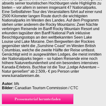
abseits seiner touristischen Hochburgen viele Highlights zu
bieten – vor allem in seinen insgesamt 47 Nationalparks.
Eine Selbstfahrer-Tour des Veranstalters führt auf einer rund
2500 Kilometer langen Route durch die wichtigsten
Nationalparks im Westen des Landes. Auf dem Programm
stehen unter anderem die Rocky Mountains: Zwei Nächte
verbringen Reisende im Banff Rocky Mountain Resort und
erkunden tagsüber den Banff National Park inklusive
Besichtigungsstops an den weltbekannten Seen Lake
Louise und Lake Moraine. Den Bergwelten der Rockies
gegenüber steht die „Sunshine Coast“ im Westen British
Columbias, welche die zweite Hälfte der Reise umfasst.
Genächtigt wird in ausgewählten Lodges, die meist inmitten
der Nationalparks liegen – so haben Reisende eine noch
höhere Naturverbundenheit und ein besonders intensives
Kanada-Erlebnis. Buchbar ist die Tour „Lodge Adventure –
Natur genießen“ ab 2.509,- € pro Person unter
www.kanadareisen.de.
Autor:
bfs
Bilder:
Canadian Tourism Commission / CTC
Pressematerial herunterladen