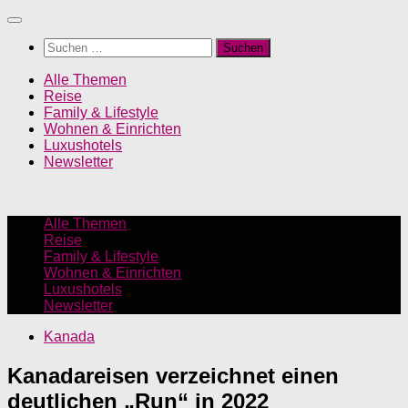
Unter
dem
Suchen
Inhalt
nach:
Alle Themen
Reise
Family & Lifestyle
Wohnen & Einrichten
Luxushotels
Newsletter
Alle Themen
Reise
Family & Lifestyle
Wohnen & Einrichten
Luxushotels
Newsletter
Kanada
Kanadareisen verzeichnet einen
deutlichen „Run“ in 2022