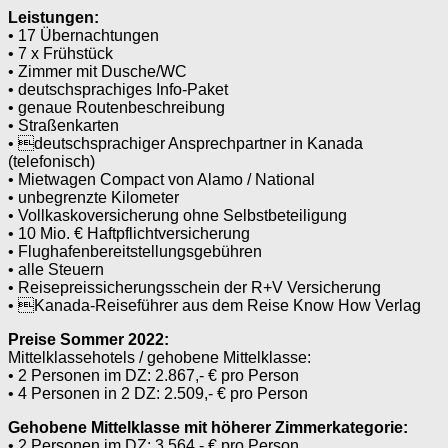
Leistungen:
• 17 Übernachtungen
• 7 x Frühstück
• Zimmer mit Dusche/WC
• deutschsprachiges Info-Paket
• genaue Routenbeschreibung
• Straßenkarten
• deutschsprachiger Ansprechpartner in Kanada
(telefonisch)
• Mietwagen Compact von Alamo / National
• unbegrenzte Kilometer
• Vollkaskoversicherung ohne Selbstbeteiligung
• 10 Mio. € Haftpflichtversicherung
• Flughafenbereitstellungsgebühren
• alle Steuern
• Reisepreissicherungsschein der R+V Versicherung
• Kanada-Reiseführer aus dem Reise Know How Verlag
Preise Sommer 2022:
Mittelklassehotels / gehobene Mittelklasse:
• 2 Personen im DZ: 2.867,- € pro Person
• 4 Personen in 2 DZ: 2.509,- € pro Person
Gehobene Mittelklasse mit höherer Zimmerkategorie:
• 2 Personen im DZ: 3.564,- € pro Person