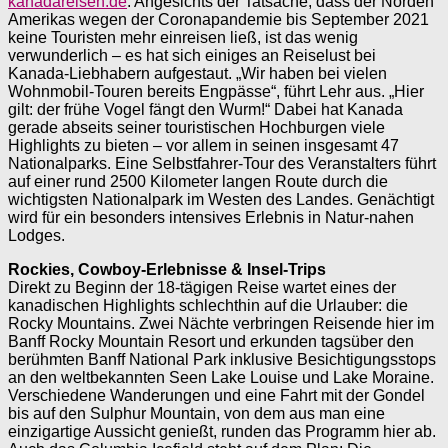
kanadareisen.de
. Angesichts der Tatsache, dass der Norden
Amerikas wegen der Coronapandemie bis September 2021
keine Touristen mehr einreisen ließ, ist das wenig
verwunderlich – es hat sich einiges an Reiselust bei
Kanada-Liebhabern aufgestaut. „Wir haben bei vielen
Wohnmobil-Touren bereits Engpässe“, führt Lehr aus. „Hier
gilt: der frühe Vogel fängt den Wurm!“ Dabei hat Kanada
gerade abseits seiner touristischen Hochburgen viele
Highlights zu bieten – vor allem in seinen insgesamt 47
Nationalparks. Eine Selbstfahrer-Tour des Veranstalters führt
auf einer rund 2500 Kilometer langen Route durch die
wichtigsten ­Nationalpark im Westen des Landes. Genächtigt
wird für ein besonders intensives Erlebnis in Natur-nahen
Lodges.
Rockies, Cowboy-Erlebnisse & Insel-Trips
Direkt zu Beginn der 18-tägigen Reise wartet eines der
kanadischen Highlights schlechthin auf die Urlauber: die
Rocky Mountains. Zwei Nächte verbringen Reisende hier im
Banff Rocky Mountain Resort und erkunden tagsüber den
berühmten Banff National Park inklusive Besichtigungsstops
an den weltbekannten Seen Lake Louise und Lake Moraine.
Verschiedene Wanderungen und eine Fahrt mit der Gondel
bis auf den Sulphur Mountain, von dem aus man eine
einzigartige Aussicht genießt, runden das Programm hier ab.