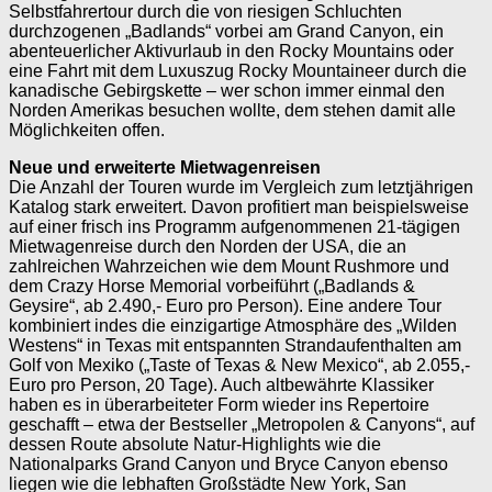
Selbstfahrertour durch die von riesigen Schluchten
durchzogenen „Badlands“ vorbei am Grand Canyon, ein
abenteuerlicher Aktivurlaub in den Rocky Mountains oder
eine Fahrt mit dem Luxuszug Rocky Mountaineer durch die
kanadische Gebirgskette – wer schon immer einmal den
Norden Amerikas besuchen wollte, dem stehen damit alle
Möglichkeiten offen.
Neue und erweiterte Mietwagenreisen
Die Anzahl der Touren wurde im Vergleich zum letztjährigen
Katalog stark erweitert. Davon profitiert man ­beispielsweise
auf einer frisch ins Programm aufgenommenen 21-tägigen
Mietwagenreise durch den Norden der USA, die an
zahlreichen Wahrzeichen wie dem Mount Rushmore und
dem Crazy Horse Memorial vorbeiführt („Badlands &
Geysire“, ab 2.490,- Euro pro Person). Eine andere Tour
kombiniert indes die einzigartige Atmosphäre des ­„Wilden
Westens“ in Texas mit entspannten Strandaufenthalten am
Golf von Mexiko („Taste of Texas & New Mexico“, ab 2.055,-
Euro pro Person, 20 Tage). Auch altbewährte Klassiker
haben es in überarbeiteter Form wieder ins Repertoire
geschafft – etwa der Bestseller „Metropolen & Canyons“, auf
dessen Route absolute Natur-Highlights wie die
Nationalparks Grand Canyon und Bryce Canyon ebenso
liegen wie die lebhaften Großstädte New York, San