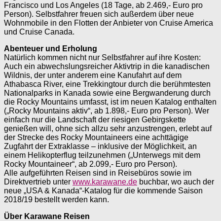
Francisco und Los Angeles (18 Tage, ab 2.469,- Euro pro
Person). Selbstfahrer freuen sich außerdem über neue
Wohnmobile in den Flotten der Anbieter von Cruise America
und Cruise Canada.
Abenteuer und Erholung
Natürlich kommen nicht nur Selbstfahrer auf ihre Kosten:
Auch ein abwechslungsreicher Aktivtrip in die ­kanadischen
Wildnis, der unter anderem eine Kanufahrt auf dem
Athabasca River, eine Trekkingtour durch die berühmtesten
Nationalparks in Kanada sowie eine Bergwanderung durch
die Rocky Mountains umfasst, ist im neuen Katalog enthalten
(„Rocky Mountains aktiv“, ab 1.898,- Euro pro Person). Wer
einfach nur die Landschaft der riesigen Gebirgskette
genießen will, ohne sich allzu sehr anzustrengen, erlebt auf
der Strecke des Rocky Mountaineers eine achttägige
Zugfahrt der Extraklasse – inklusive der Möglichkeit, an
einem Helikopterflug teilzunehmen („Unterwegs mit dem
Rocky Mountaineer“, ab 2.099,- Euro pro Person).
Alle aufgeführten Reisen sind in Reisebüros sowie im
Direktvertrieb unter
www.karawane.de
buchbar, wo auch der
neue „USA & Kanada“-Katalog für die kommende Saison
2018/19 bestellt werden kann.
Über Karawane Reisen