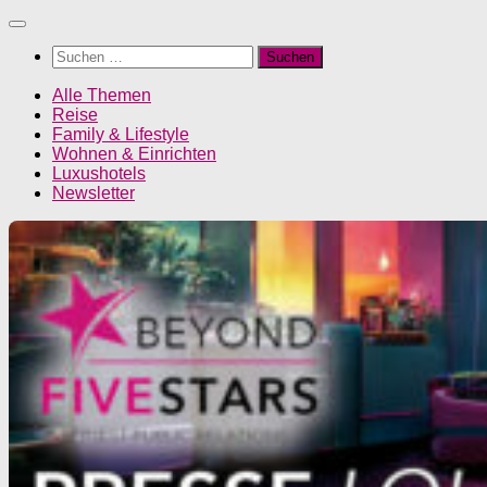
Unter
dem
Suchen
Inhalt
nach:
Alle Themen
Reise
Family & Lifestyle
Wohnen & Einrichten
Luxushotels
Newsletter