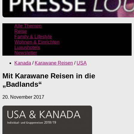
Alle Themen
Reise
Family & Lifestyle
Wohnen & Einrichten
Luxushotels
Newsletter
Kanada
/
Karawane Reisen
/
USA
Mit Karawane Reisen in die
„Badlands“
20. November 2017