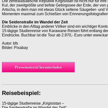
Die zentralasiatische Republik Kirgisistan ist nicht nur für ih
Kul, der zweitgrößte und tiefste Gebirgssee der Erde, der von
Artscha, in dem man mit etwas Glück seltene Säugetier- und 
Momenten maximal zum Schießen von Erinnerungsfotografien
Die Seidenstraße im Wandel der Zeit
Einblicke in den Alltag anderer Völker sind ein wichtiger Kon
15-tägige Studienreise von Karawane Reisen führt entlang der 
Eindrücke. Buchbar ist die Tour ab 2.970,- Euro unter www.ka
Autor: bfs
Bilder: Pixabay
Pressematerial herunterladen
Reisebeispiel:
15-tägige Studienreise „Kirgisistan –
Die Seidenstraße im Wandel der Zeit“