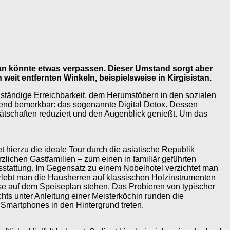
 man könnte etwas verpassen. Dieser Umstand sorgt aber
in weit entfernten Winkeln, beispielsweise in Kirgisistan.
ie ständige Erreichbarkeit, dem Herumstöbern in den sozialen
trend bemerkbar: das sogenannte Digital Detox. Dessen
erätschaften reduziert und den Augenblick genießt. Um das
hierzu die ideale Tour durch die asiatische Republik
zlichen Gastfamilien – zum einen in familiär geführten
sstattung. Im Gegensatz zu einem Nobelhotel verzichtet man
 erlebt man die Hausherren auf klassischen Holzinstrumenten
eise auf dem Speiseplan stehen. Das Probieren von typischer
hts unter Anleitung einer Meisterköchin runden die
s Smartphones in den Hintergrund treten.