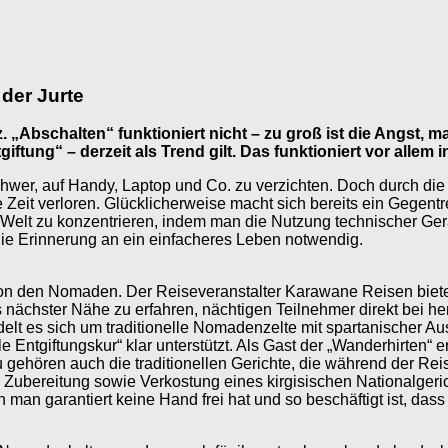
der Jurte
. „Abschalten“ funktioniert nicht – zu groß ist die Angst,
giftung“ – derzeit als Trend gilt. Das funktioniert vor allem 
n schwer, auf Handy, Laptop und Co. zu verzichten. Doch durch d
 Zeit verloren. Glücklicherweise macht sich bereits ein Gegen
uelle Welt zu konzentrieren, indem man die Nutzung technischer G
die Erinnerung an ein einfacheres Leben notwendig.
on den Nomaden. Der Reiseveranstalter Karawane Reisen bietet 
nächster Nähe zu erfahren, nächtigen Teilnehmer direkt bei her
lt es sich um traditionelle Nomadenzelte mit spartanischer Au
 Entgiftungskur“ klar unterstützt. Als Gast der „Wanderhirten“
zu gehören auch die traditionellen Gerichte, die während der R
 Zubereitung sowie Verkostung eines kirgisischen Nationalgeric
 man garantiert keine Hand frei hat und so beschäftigt ist, das