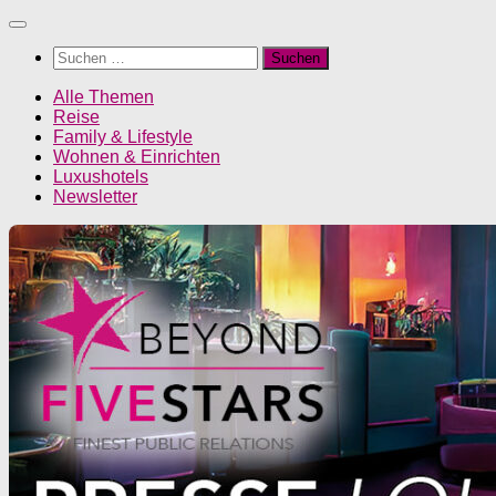
Unter
dem
Suchen
Inhalt
nach:
Alle Themen
Reise
Family & Lifestyle
Wohnen & Einrichten
Luxushotels
Newsletter