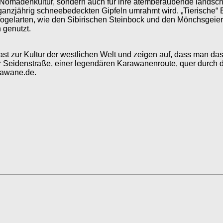
re Nomadenkultur, sondern auch für ihre atemberaubende landschaf
 ganzjährig schneebedeckten Gipfeln umrahmt wird. „Tierische“ 
Vogelarten, wie den Sibirischen Steinbock und den Mönchsgeie
 genutzt.
trast zur Kultur der westlichen Welt und zeigen auf, dass man d
Seidenstraße, einer legendären Karawanenroute, quer durch die 
rawane.de.