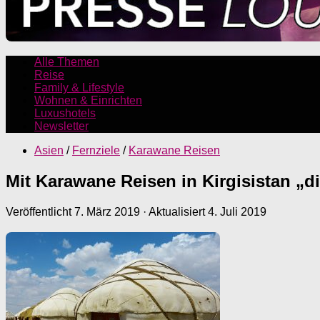
Alle Themen
Reise
Family & Lifestyle
Wohnen & Einrichten
Luxushotels
Newsletter
Asien
/
Fernziele
/
Karawane Reisen
Mit Karawane Reisen in Kirgisistan „di
Veröffentlicht
7. März 2019
· Aktualisiert
4. Juli 2019