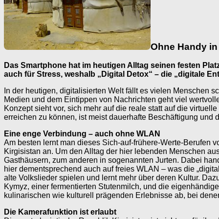
Ohne Handy in 
Das Smartphone hat im heutigen Alltag seinen festen Platz
auch für Stress, weshalb „Digital Detox“ – die „digitale Ent
In der heutigen, digitalisierten Welt fällt es vielen Mensche
Medien und dem Eintippen von Nachrichten geht viel wertvolle
Konzept sieht vor, sich mehr auf die reale statt auf die virt
erreichen zu können, ist meist dauerhafte Beschäftigung und 
Eine enge Verbindung – auch ohne WLAN
Am besten lernt man dieses Sich-auf-frühere-Werte-Berufen v
Kirgisistan an. Um den Alltag der hier lebenden Menschen aus 
Gasthäusern, zum anderen in sogenannten Jurten. Dabei hande
hier dementsprechend auch auf freies WLAN – was die „digitale
alte Volkslieder spielen und lernt mehr über deren Kultur. Da
Kymyz, einer fermentierten Stutenmilch, und die eigenhändige
kulinarischen wie kulturell prägenden Erlebnisse ab, bei denen
Die Kamerafunktion ist erlaubt