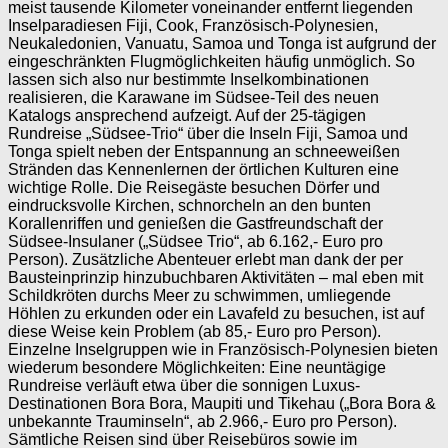
meist tausende Kilometer voneinander entfernt liegenden
Inselparadiesen Fiji, Cook, Französisch-Polynesien,
Neukaledonien, Vanuatu, Samoa und Tonga ist aufgrund der
eingeschränkten Flugmöglichkeiten häufig unmöglich. So
lassen sich also nur bestimmte Inselkombinationen
realisieren, die Karawane im Südsee-Teil des neuen
Katalogs ansprechend aufzeigt. Auf der 25-tägigen
Rundreise „Südsee-Trio“ über die Inseln Fiji, Samoa und
Tonga spielt neben der Entspannung an schneeweißen
Stränden das Kennenlernen der örtlichen Kulturen eine
wichtige Rolle. Die Reisegäste besuchen Dörfer und
eindrucksvolle Kirchen, schnorcheln an den bunten
Korallenriffen und genießen die Gastfreundschaft der
Südsee-Insulaner („Südsee Trio“, ab 6.162,- Euro pro
Person). Zusätzliche Abenteuer erlebt man dank der per
Bausteinprinzip hinzubuchbaren Aktivitäten – mal eben mit
Schildkröten durchs Meer zu schwimmen, umliegende
Höhlen zu erkunden oder ein Lavafeld zu besuchen, ist auf
diese Weise kein Problem (ab 85,- Euro pro Person).
Einzelne Inselgruppen wie in Französisch-Polynesien bieten
wiederum besondere Möglichkeiten: Eine neuntägige
Rundreise verläuft etwa über die sonnigen Luxus-
Destinationen Bora Bora, Maupiti und Tikehau („Bora Bora &
unbekannte Trauminseln“, ab 2.966,- Euro pro Person).
Sämtliche Reisen sind über Reisebüros sowie im