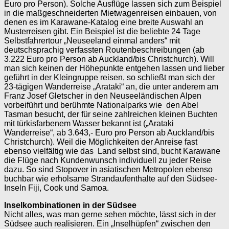
Euro pro Person). Solche Ausflüge lassen sich zum Beispiel
in die maßgeschneiderten Mietwagenreisen einbauen, von
denen es im Karawane-Katalog eine breite Auswahl an
Musterreisen gibt. Ein Beispiel ist die beliebte 24 Tage
Selbstfahrertour „Neuseeland einmal anders“ mit
deutschsprachig verfassten Routenbeschreibungen (ab
3.222 Euro pro Person ab Auckland/bis Christchurch). Will
man sich keinen der Höhepunkte entgehen lassen und lieber
geführt in der Kleingruppe reisen, so schließt man sich der
23-tägigen Wanderreise „Arataki“ an, die unter anderem am
Franz Josef Gletscher in den Neuseeländischen Alpen
vorbeiführt und berühmte Nationalparks wie den Abel
Tasman besucht, der für seine zahlreichen kleinen Buchten
mit türkisfarbenem Wasser bekannt ist („Arataki
Wanderreise“, ab 3.643,- Euro pro Person ab Auckland/bis
Christchurch). Weil die Möglichkeiten der Anreise fast
ebenso vielfältig wie das Land selbst sind, bucht Karawane
die Flüge nach Kundenwunsch individuell zu jeder Reise
dazu. So sind Stopover in asiatischen Metropolen ebenso
buchbar wie erholsame Strandaufenthalte auf den Südsee-
Inseln Fiji, Cook und Samoa.
Inselkombinationen in der Südsee
Nicht alles, was man gerne sehen möchte, lässt sich in der
Südsee auch realisieren. Ein „Inselhüpfen“ zwischen den