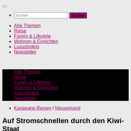
Unter
dem
Suchen
Inhalt
nach:
Alle Themen
Reise
Family & Lifestyle
Wohnen & Einrichten
Luxushotels
Newsletter
Alle Themen
Reise
Family & Lifestyle
Wohnen & Einrichten
Luxushotels
Newsletter
Karawane Reisen
/
Neuseeland
Auf Stromschnellen durch den Kiwi-
Staat