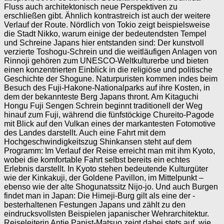
Fluss auch architektonisch neue Perspektiven zu
erschließen gibt. Ähnlich kontrastreich ist auch der weitere
Verlauf der Route. Nördlich von Tokio zeigt beispielsweise
die Stadt Nikko, warum einige der bedeutendsten Tempel
und Schreine Japans hier entstanden sind: Der kunstvoll
verzierte Toshogu-Schrein und die weitläufigen Anlagen von
Rinnoji gehören zum UNESCO-Weltkulturerbe und bieten
einen konzentrierten Einblick in die religiöse und politische
Geschichte der Shogune. Naturpuristen kommen indes beim
Besuch des Fuji-Hakone-Nationalparks auf ihre Kosten, in
dem der bekannteste Berg Japans thront. Am Kitaguchi
Hongu Fuji Sengen Schrein beginnt traditionell der Weg
hinauf zum Fuji, während die fünfstöckige Chureito-Pagode
mit Blick auf den Vulkan eines der markantesten Fotomotive
des Landes darstellt. Auch eine Fahrt mit dem
Hochgeschwindigkeitszug Shinkansen steht auf dem
Programm: Im Verlauf der Reise erreicht man mit ihm Kyoto,
wobei die komfortable Fahrt selbst bereits ein echtes
Erlebnis darstellt. In Kyoto stehen bedeutende Kulturgüter
wie der Kinkakuji, der Goldene Pavillon, im Mittelpunkt –
ebenso wie der alte Shogunatssitz Nijo-jo. Und auch Burgen
findet man in Japan: Die Himeji-Burg gilt als eine der ­
besterhaltenen Festungen Japans und zählt zu den
eindrucksvollsten Beispielen japanischer Wehrarchitektur.
Reiseleiterin ­Antje Papist-Matsuo zeigt dabei stets auf, wie