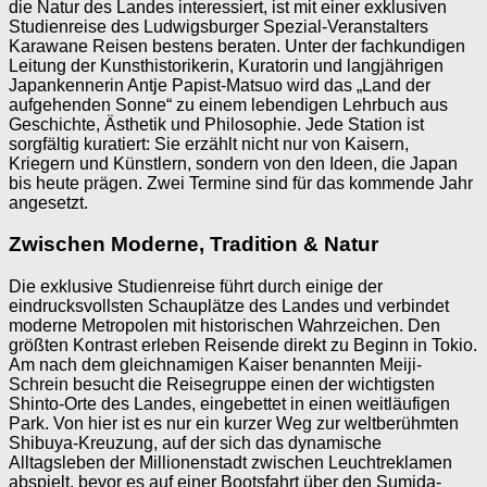
die Natur des Landes interessiert, ist mit einer exklusiven
Studienreise des Ludwigsburger Spezial-Veranstalters
Karawane Reisen bestens beraten. Unter der fachkundigen
Leitung der Kunsthistorikerin, Kuratorin und langjährigen
Japankennerin Antje Papist-Matsuo wird das „Land der
aufgehenden Sonne“ zu einem lebendigen Lehrbuch aus
Geschichte, Ästhetik und Philosophie. Jede Station ist
sorgfältig kuratiert: Sie erzählt nicht nur von Kaisern,
Kriegern und Künstlern, sondern von den Ideen, die Japan
bis heute prägen. Zwei Termine sind für das kommende Jahr
angesetzt.
Zwischen Moderne, Tradition & Natur
Die exklusive Studienreise führt durch einige der
eindrucksvollsten Schauplätze des Landes und verbindet
moderne Metropolen mit historischen Wahrzeichen. Den
größten Kontrast erleben Reisende direkt zu Beginn in Tokio.
Am nach dem gleichnamigen Kaiser benannten Meiji-
Schrein besucht die Reisegruppe einen der wichtigsten
Shinto-Orte des Landes, eingebettet in einen weitläufigen
Park. Von hier ist es nur ein kurzer Weg zur weltberühmten
Shibuya-Kreuzung, auf der sich das dynamische
Alltagsleben der Millionenstadt zwischen Leuchtreklamen
abspielt, bevor es auf einer Bootsfahrt über den Sumida-