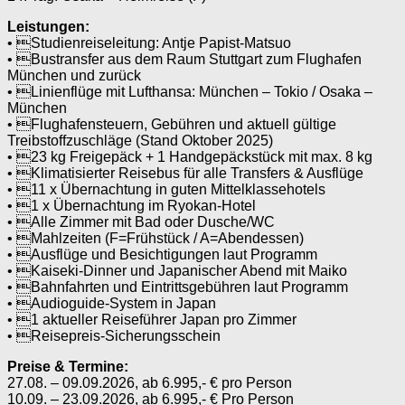
Leistungen:
• Studienreiseleitung: Antje Papist-Matsuo
• Bustransfer aus dem Raum Stuttgart zum Flughafen
München und zurück
• Linienflüge mit Lufthansa: München – Tokio / Osaka –
München
• Flughafensteuern, Gebühren und aktuell gültige
Treibstoffzuschläge (Stand Oktober 2025)
• 23 kg Freigepäck + 1 Handgepäckstück mit max. 8 kg
• Klimatisierter Reisebus für alle Transfers & Ausflüge
• 11 x Übernachtung in guten Mittelklassehotels
• 1 x Übernachtung im Ryokan-Hotel
• Alle Zimmer mit Bad oder Dusche/WC
• Mahlzeiten (F=Frühstück / A=Abendessen)
• Ausflüge und Besichtigungen laut Programm
• Kaiseki-Dinner und Japanischer Abend mit Maiko
• Bahnfahrten und Eintrittsgebühren laut Programm
• Audioguide-System in Japan
• 1 aktueller Reiseführer Japan pro Zimmer
• Reisepreis-Sicherungsschein
Preise & Termine:
27.08. – 09.09.2026, ab 6.995,- € pro Person
10.09. – 23.09.2026, ab 6.995,- € Pro Person