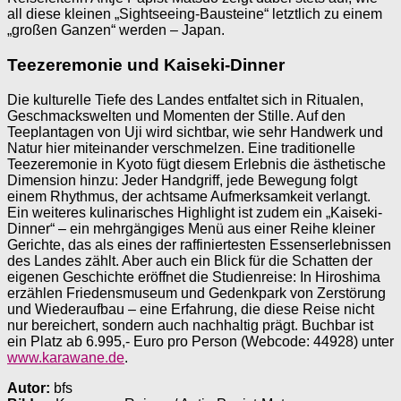
all diese kleinen „Sightseeing-Bausteine“ letztlich zu einem
„großen Ganzen“ werden – Japan.
Teezeremonie und Kaiseki-Dinner
Die kulturelle Tiefe des Landes entfaltet sich in Ritualen,
Geschmackswelten und Momenten der Stille. Auf den
Teeplantagen von Uji wird sichtbar, wie sehr Handwerk und
Natur hier miteinander verschmelzen. Eine traditionelle
Teezeremonie in Kyoto fügt diesem Erlebnis die ästhetische
Dimension hinzu: Jeder Handgriff, jede Bewegung folgt
einem Rhythmus, der achtsame Aufmerksamkeit verlangt.
Ein weiteres kulinarisches Highlight ist zudem ein „Kaiseki-
Dinner“ – ein mehrgängiges Menü aus einer Reihe kleiner
Gerichte, das als eines der raffiniertesten Essenserlebnissen
des Landes zählt. Aber auch ein Blick für die Schatten der
eigenen Geschichte eröffnet die Studienreise: In Hiroshima
erzählen Friedensmuseum und Gedenkpark von Zerstörung
und Wiederaufbau – eine Erfahrung, die diese Reise nicht
nur bereichert, sondern auch nachhaltig prägt. Buchbar ist
ein Platz ab 6.995,- Euro pro Person (Webcode: 44928) unter
www.karawane.de
.
Autor:
bfs