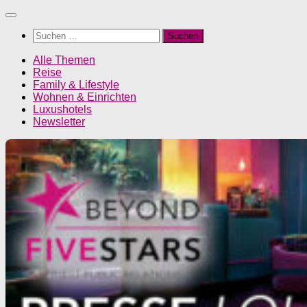
Unter
dem
Suchen
Inhalt
nach:
Alle Themen
Reise
Family & Lifestyle
Wohnen & Einrichten
Luxushotels
Newsletter