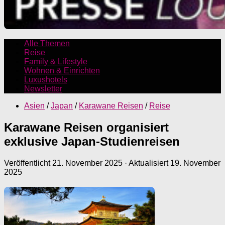
Alle Themen
Reise
Family & Lifestyle
Wohnen & Einrichten
Luxushotels
Newsletter
Asien
/
Japan
/
Karawane Reisen
/
Reise
Karawane Reisen organisiert
exklusive Japan-Studienreisen
Veröffentlicht
21. November 2025
· Aktualisiert
19. November
2025