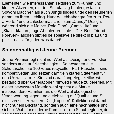
Elementen wie interessanten Texturen zum Fühlen und
kleinen Akzenten, die den Schulalltag bunter gestalten.
Sowohl Mädchen als auch Jungs finden unter den Neuheiten
garantiert ihren Liebling. Hunde-Liebhaber greifen zum „Pet-
à-Porter“ und Schleckermäulchen zum „Candy“-Design,
während sich die Motive „Polo Dino“, „Camp Life“ und
„Skate“ klar an junge Abenteurer richten. Die „Best Friend
Forever“-Taschen gibt es beispielsweise direkt in blau und
pink – da ist für jeden was dabei!
So nachhaltig ist Jeune Premier
Jeune Premier legt nicht nur Wert auf Design und Funktion,
sondern auch auf Nachhaltigkeit. So bestehen alle
Schultaschen zu 100% aus recycelten PET-Flaschen, sind
komplett vegan und setzen damit ein klares Statement für
den Umweltschutz. Sie sind darauf angelegt, zeitlos wie
beständig über Generationen hinweg Freude zu bereiten. Mit
dieser bewussten Materialwahl spricht die Marke
insbesondere Familien an, die Wert auf ökologische
Verantwortung legen und gleichzeitig auf Qualität und Stil
nicht verzichten wollen. Die „Popcorn“-Kollektion ist damit
nicht nur ein Blickfang, sondern auch eine nachhaltige und
sichere Wahl für moderne Familien – ein Schulbegleiter, der