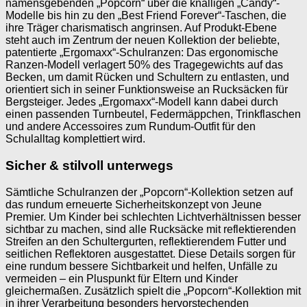
namensgebenden „Popcorn“ über die knalligen „Candy“-
Modelle bis hin zu den „Best Friend Forever“-Taschen, die
ihre Träger charismatisch angrinsen. Auf Produkt-Ebene
steht auch im Zentrum der neuen Kollektion der beliebte,
patentierte „Ergomaxx“-Schulranzen: Das ergonomische
Ranzen-Modell verlagert 50% des Tragegewichts auf das
Becken, um damit Rücken und Schultern zu entlasten, und
orientiert sich in seiner Funktionsweise an Rucksäcken für
Bergsteiger. Jedes „Ergomaxx“-Modell kann dabei durch
einen passenden Turnbeutel, Federmäppchen, Trinkflaschen
und andere Accessoires zum Rundum-Outfit für den
Schulalltag komplettiert wird.
Sicher & stilvoll unterwegs
Sämtliche Schulranzen der „Popcorn“-Kollektion setzen auf
das rundum erneuerte Sicherheitskonzept von Jeune
Premier. Um Kinder bei schlechten Lichtverhältnissen besser
sichtbar zu machen, sind alle Rucksäcke mit reflektierenden
Streifen an den Schultergurten, reflektierendem Futter und
seitlichen Reflektoren ausgestattet. Diese Details sorgen für
eine rundum bessere Sichtbarkeit und helfen, Unfälle zu
vermeiden – ein Pluspunkt für Eltern und Kinder
gleichermaßen. Zusätzlich spielt die „Popcorn“-Kollektion mit
in ihrer Verarbeitung besonders hervorstechenden