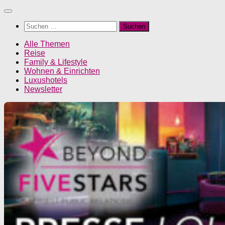
Unter
dem
Suchen
Inhalt
nach:
Alle Themen
Reise
Family & Lifestyle
Wohnen & Einrichten
Luxushotels
Newsletter