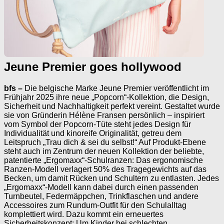
Jeune Premier goes hollywood
bfs –
Die belgische Marke Jeune Premier veröffentlicht im
Frühjahr 2025 ihre neue „Popcorn“-Kollektion, die Design,
Sicherheit und Nachhaltigkeit perfekt vereint. Gestaltet wurde
sie von Gründerin Hélène Fransen persönlich – inspiriert
vom Symbol der Popcorn-Tüte steht jedes Design für
Individualität und kinoreife Originalität, getreu dem
Leitspruch „Trau dich & sei du selbst!“ Auf Produkt-Ebene
steht auch im Zentrum der neuen Kollektion der beliebte,
patentierte „Ergomaxx“-Schulranzen: Das ergonomische
Ranzen-Modell verlagert 50% des Tragegewichts auf das
Becken, um damit Rücken und Schultern zu entlasten. Jedes
„Ergomaxx“-Modell kann dabei durch einen passenden
Turnbeutel, Federmäppchen, Trinkflaschen und andere
Accessoires zum Rundum-Outfit für den Schulalltag
komplettiert wird. Dazu kommt ein erneuertes
Sicherheitskonzept: Um Kinder bei schlechten