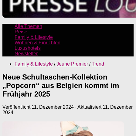
Alle Themen
Reise
Family & Lifestyle
Wohnen & Einrichten
Luxushotels
Newsletter
Family & Lifestyle
/
Jeune Premier
/
Trend
Neue Schultaschen-Kollektion
„Popcorn“ aus Belgien kommt im
Frühjahr 2025
Veröffentlicht
11. Dezember 2024
· Aktualisiert
11. Dezember
2024