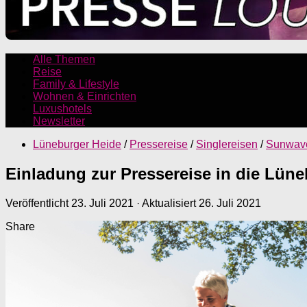
Alle Themen
Reise
Family & Lifestyle
Wohnen & Einrichten
Luxushotels
Newsletter
Lüneburger Heide
/
Pressereise
/
Singlereisen
/
Sunwav
Einladung zur Pressereise in die Lün
Veröffentlicht
23. Juli 2021
· Aktualisiert
26. Juli 2021
Share