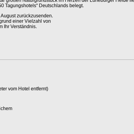
tar großen Naturgrundstück im Herzen der Lüneburger Heide lie
 250 Tagungshotels“ Deutschlands belegt.
6. August zurückzusenden.
grund einer Vielzahl von
 Ihr Verständnis.
ter vom Hotel entfernt)
lichem