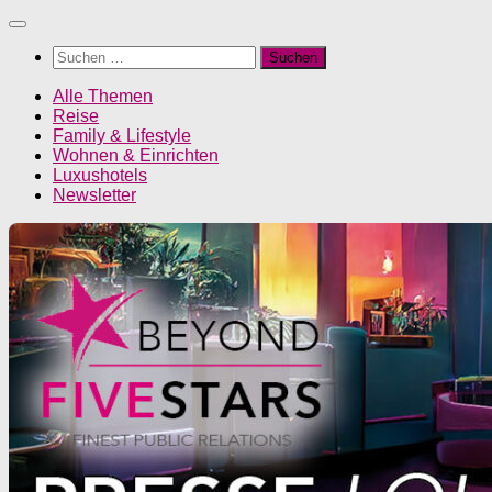
Unter
dem
Suchen
Inhalt
nach:
Alle Themen
Reise
Family & Lifestyle
Wohnen & Einrichten
Luxushotels
Newsletter