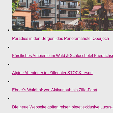
Paradies in den Bergen: das Panoramahotel Oberjoch
Fürstliches Ambiente im Wald & Schlosshotel Friedrichs
Alpine Abenteuer im Zillertaler STOCK resort
Ebner’s Waldhof: von Aktivurlaub bis Zille-Fahrt
Die neue Webseite golfen.reisen bietet exklusive Luxus-