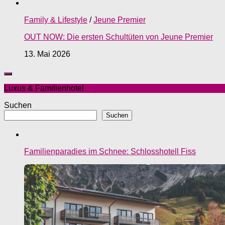
Family & Lifestyle
/
Jeune Premier
OUT NOW: Die ersten Schultüten von Jeune Premier
13. Mai 2026
Luxus & Familienhotel
Suchen
Suchen
Familienparadies im Schnee: Schlosshotell Fiss