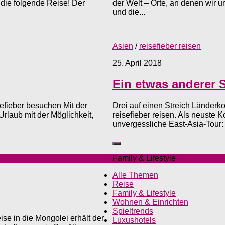
 die folgende Reise! Der
der Welt – Orte, an denen wir 
und die...
Asien
/
reisefieber reisen
25. April 2018
Ein etwas anderer 
efieber besuchen Mit der
Drei auf einen Streich Länderk
 Urlaub mit der Möglichkeit,
reisefieber reisen. Als neuste 
unvergessliche East-Asia-Tour:
Family & Lifestyle
Alle Themen
Reise
Family & Lifestyle
Wohnen & Einrichten
Spieltrends
se in die Mongolei erhält der
Luxushotels