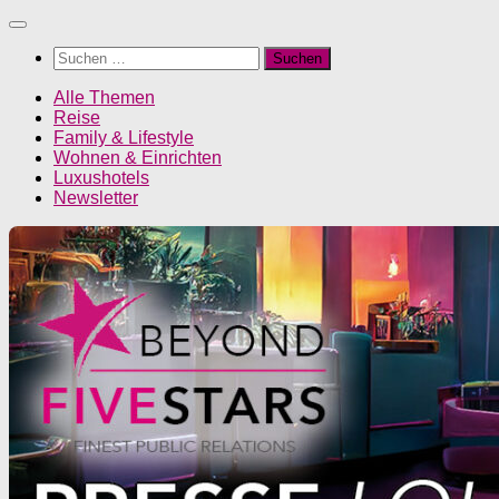
Unter
dem
Suchen
Inhalt
nach:
Alle Themen
Reise
Family & Lifestyle
Wohnen & Einrichten
Luxushotels
Newsletter