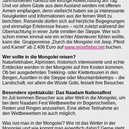
Jahrhunderten nahezu die einzige Abwechslung am Tag.
Und vor allem Gäste aus dem Ausland werden mit offenen
Armen empfangen, denn vielleicht haben sie ja interessante
Neuigkeiten und Informationen aus der fernen Welt zu
berichten. Reisende dürfen sich auf herzliche Begegnungen
und einmalige Erlebnisse freuen – nicht zuletzt während der
Übernachtung in einer Jurte inmitten der Steppe. Wer sich
schon immer einmal wie ein echter Abenteurer fühlen wollte,
kann die Gruppenreise „Durch die Mongolei mit Jeep, Pferd
und Kamel“ ab 2.406 Euro auf
www.reisefieber.net
buchen.
Wer sollte in die Mongolei reisen?
Naturliebhaber, Alpinisten, historisch interessierte und echte
Entdecker werden in der Mongolei auf ihre Kosten kommen.
Ob bei ausgedehnten Trekking- oder Klettertouren in den
Bergen, Ausritten in die Steppe oder Mountainbiketrips – die
Landschaft, vor allem die Wüste Gobi, fesselt ihre Besucher.
Besonders spektakulär: Das Naadam Nationalfest
Im Juli kommen Besucher aus aller Welt in die Mongolei, um
bei dem Naadam Fest Wettbewerbe im Bogenschießen,
Reiten und Ringen anzusehen. Eine aktive Teilnahme an
den Wettbewerben ist auch möglich.
Was isst man in der Mongolei? Wie ist das Wetter in der
Mongolei und wie kommt man eigentlich dahin? Gerne steht