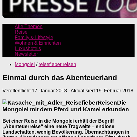
Alle Themen
Reise
Family & Lifestyle
Wohnen & Einrichten
Luxushotels
Newsletter
Mongolei
/
reisefieber reisen
Einmal durch das Abenteuerland
Veröffentlicht
17. Januar 2018
· Aktualisiert
19. Februar 2018
Die
Mongolei mit dem Pferd und Kamel erkunden
Bei einer Reise in die Mongolei erhält der Begriff
„Abenteuerreise“ eine neue Tragweite – endlose
Landschaften, wenig Bevölkerung, Übernachtungen in