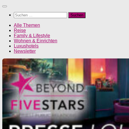
Unter
dem
Suchen
Inhalt
nach:
Alle Themen
Reise
Family & Lifestyle
Wohnen & Einrichten
Luxushotels
Newsletter