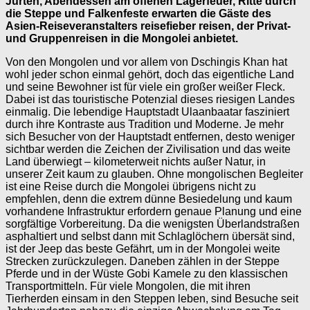
Jurten, Abendessen am offenen Lagerfeuer, Ritte durch
die Steppe und Falkenfeste erwarten die Gäste des
Asien-Reiseveranstalters reisefieber reisen, der Privat-
und Gruppenreisen in die Mongolei anbietet.
Von den Mongolen und vor allem von Dschingis Khan hat
wohl jeder schon einmal gehört, doch das eigentliche Land
und seine Bewohner ist für viele ein großer weißer Fleck.
Dabei ist das touristische Potenzial dieses riesigen Landes
einmalig. Die lebendige Hauptstadt Ulaanbaatar fasziniert
durch ihre Kontraste aus Tradition und Moderne. Je mehr
sich Besucher von der Hauptstadt entfernen, desto weniger
sichtbar werden die Zeichen der Zivilisation und das weite
Land überwiegt – kilometerweit nichts außer Natur, in
unserer Zeit kaum zu glauben. Ohne mongolischen Begleiter
ist eine Reise durch die Mongolei übrigens nicht zu
empfehlen, denn die extrem dünne Besiedelung und kaum
vorhandene Infrastruktur erfordern genaue Planung und eine
sorgfältige Vorbereitung. Da die wenigsten Überlandstraßen
asphaltiert und selbst dann mit Schlaglöchern übersät sind,
ist der Jeep das beste Gefährt, um in der Mongolei weite
Strecken zurückzulegen. Daneben zählen in der Steppe
Pferde und in der Wüste Gobi Kamele zu den klassischen
Transportmitteln. Für viele Mongolen, die mit ihren
Tierherden einsam in den Steppen leben, sind Besuche seit