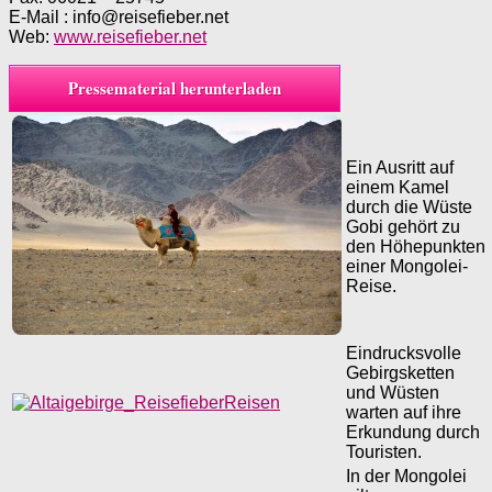
E-Mail : info@reisefieber.net
Web:
www.reisefieber.net
Pressematerial herunterladen
Ein Ausritt auf
einem Kamel
durch die Wüste
Gobi gehört zu
den Höhepunkten
einer Mongolei-
Reise.
Eindrucksvolle
Gebirgsketten
und Wüsten
warten auf ihre
Erkundung durch
Touristen.
In der Mongolei