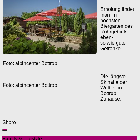
Erholung findet
man im
höchsten
Biergarten des
Ruhrgebiets
eben-
so wie gute
Getränke.
Foto: alpincenter Bottrop
Die längste
Skihalle der
Foto: alpincenter Bottrop
Welt ist in
Bottrop
Zuhause.
Share
Family & Lifestyle