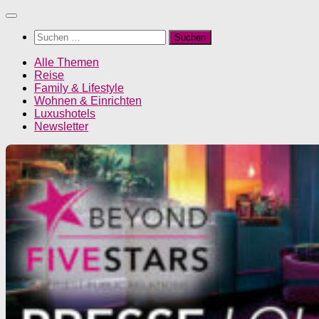
Unter
dem
Suchen
Inhalt
nach:
Alle Themen
Reise
Family & Lifestyle
Wohnen & Einrichten
Luxushotels
Newsletter