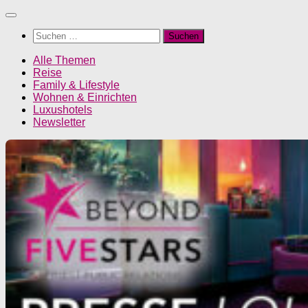
Unter
dem
Suchen
Inhalt
nach:
Alle Themen
Reise
Family & Lifestyle
Wohnen & Einrichten
Luxushotels
Newsletter