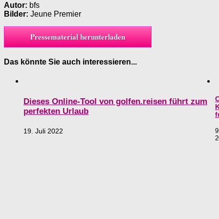
Autor:
bfs
Bilder:
Jeune Premier
Pressematerial herunterladen
Das könnte Sie auch interessieren...
C
Dieses Online-Tool von golfen.reisen führt zum
K
perfekten Urlaub
f
19. Juli 2022
9
2