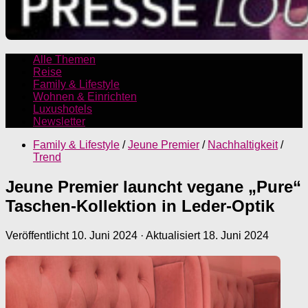
Alle Themen
Reise
Family & Lifestyle
Wohnen & Einrichten
Luxushotels
Newsletter
Family & Lifestyle
/
Jeune Premier
/
Nachhaltigkeit
/
Trend
Jeune Premier launcht vegane „Pure“
Taschen-Kollektion in Leder-Optik
Veröffentlicht
10. Juni 2024
· Aktualisiert
18. Juni 2024