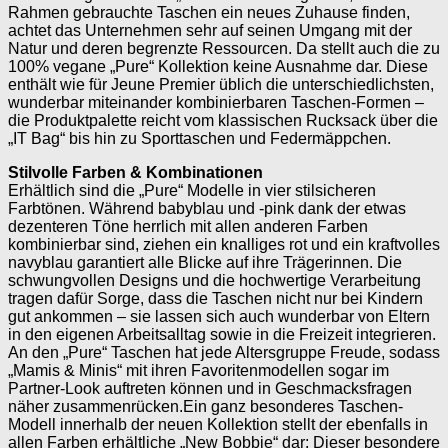
Rahmen gebrauchte Taschen ein neues Zuhause finden,
achtet das Unternehmen sehr auf seinen Umgang mit der
Natur und deren begrenzte Ressourcen. Da stellt auch die zu
100% vegane „Pure“ Kollektion keine Ausnahme dar. Diese
enthält wie für Jeune Premier üblich die unterschiedlichsten,
wunderbar miteinander kombinierbaren Taschen-Formen –
die Produktpalette reicht vom klassischen Rucksack über die
„IT Bag“ bis hin zu Sporttaschen und Federmäppchen.
Stilvolle Farben & Kombinationen
Erhältlich sind die „Pure“ Modelle in vier stilsicheren
Farbtönen. Während babyblau und -pink dank der etwas
dezenteren Töne herrlich mit allen anderen Farben
kombinierbar sind, ziehen ein knalliges rot und ein kraftvolles
navyblau garantiert alle Blicke auf ihre Trägerinnen. Die
schwungvollen Designs und die hochwertige Verarbeitung
tragen dafür Sorge, dass die Taschen nicht nur bei Kindern
gut ankommen – sie lassen sich auch wunderbar von Eltern
in den eigenen Arbeitsalltag sowie in die Freizeit integrieren.
An den „Pure“ Taschen hat jede Altersgruppe Freude, sodass
„Mamis & Minis“ mit ihren Favoritenmodellen sogar im
Partner-Look auftreten können und in Geschmacksfragen
näher zusammenrücken.Ein ganz besonderes Taschen-
Modell innerhalb der neuen Kollektion stellt der ebenfalls in
allen Farben erhältliche „New Bobbie“ dar: Dieser besondere