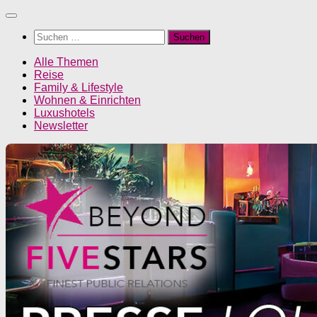
Unter
dem
Suchen
Inhalt
nach:
Alle Themen
Reise
Family & Lifestyle
Wohnen & Einrichten
Luxushotels
Newsletter