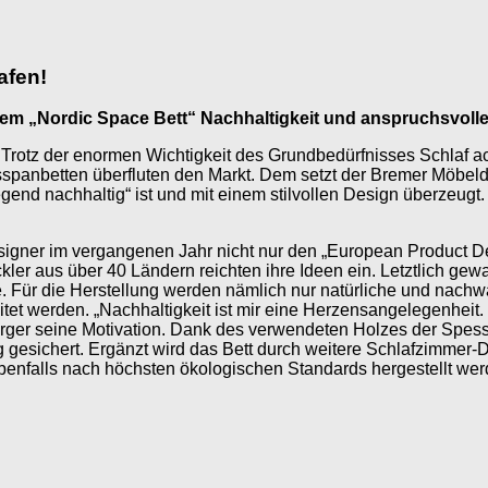
afen!
nem „Nordic Space Bett“ Nachhaltigkeit und anspruchsvoll
 Trotz der enormen Wichtigkeit des Grundbedürfnisses Schlaf ach
sspanbetten überfluten den Markt. Dem setzt der Bremer Möbeld
gend nachhaltig“ ist und mit einem stilvollen Design überzeugt.
signer im vergangenen Jahr nicht nur den „European Product D
kler aus über 40 Ländern reichten ihre Ideen ein. Letztlich ge
e. Für die Herstellung werden nämlich nur natürliche und nach
eitet werden. „Nachhaltigkeit ist mir eine Herzensangelegenheit
rger seine Motivation. Dank des verwendeten Holzes der Spessa
gesichert. Ergänzt wird das Bett durch weitere Schlafzimmer-D
ebenfalls nach höchsten ökologischen Standards hergestellt wer