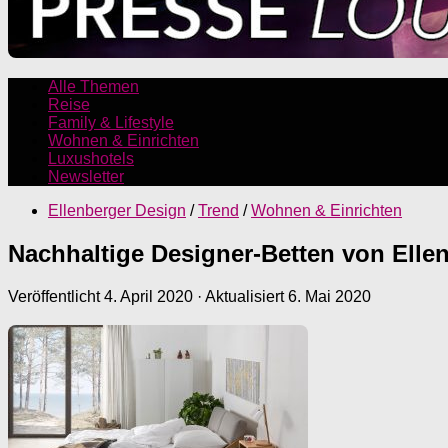
Alle Themen
Reise
Family & Lifestyle
Wohnen & Einrichten
Luxushotels
Newsletter
Ellenberger Design
/
Trend
/
Wohnen & Einrichten
Nachhaltige Designer-Betten von Elle
Veröffentlicht
4. April 2020
· Aktualisiert
6. Mai 2020