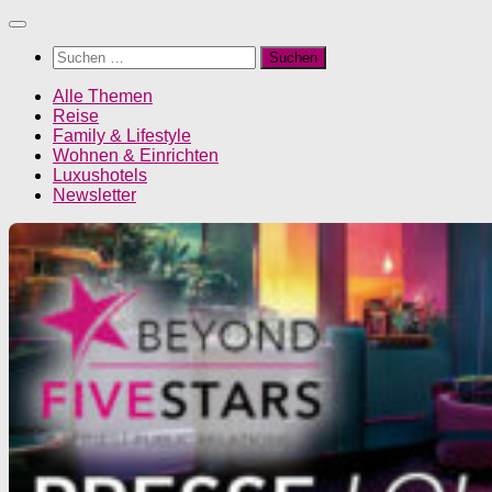
Unter
dem
Suchen
Inhalt
nach:
Alle Themen
Reise
Family & Lifestyle
Wohnen & Einrichten
Luxushotels
Newsletter