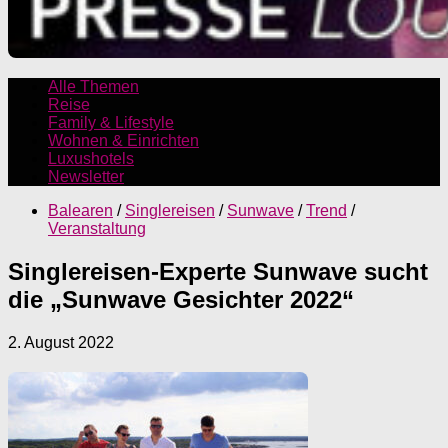
Alle Themen
Reise
Family & Lifestyle
Wohnen & Einrichten
Luxushotels
Newsletter
Balearen
/
Singlereisen
/
Sunwave
/
Trend
/
Veranstaltung
Singlereisen-Experte Sunwave sucht
die „Sunwave Gesichter 2022“
2. August 2022