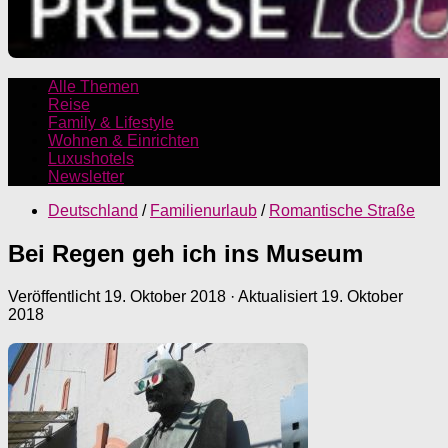
Alle Themen
Reise
Family & Lifestyle
Wohnen & Einrichten
Luxushotels
Newsletter
Deutschland
/
Familienurlaub
/
Romantische Straße
Bei Regen geh ich ins Museum
Veröffentlicht
19. Oktober 2018
· Aktualisiert
19. Oktober
2018