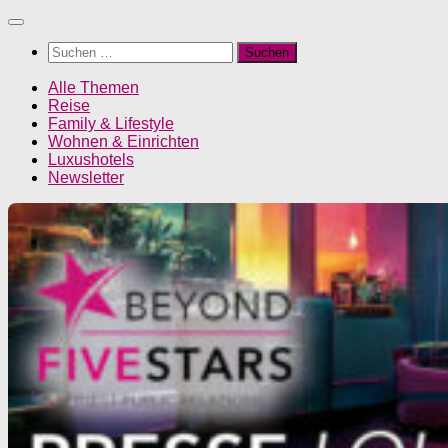
Unter
dem
Suchen
Inhalt
nach:
Alle Themen
Reise
Family & Lifestyle
Wohnen & Einrichten
Luxushotels
Newsletter