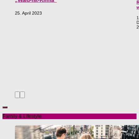
„Wald-ist-Klima“
R
w
25. April 2023
1
D
2
Family & Lifestyle