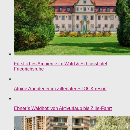
Fürstliches Ambiente im Wald & Schlosshotel
Friedrichsruhe
Alpine Abenteuer im Zillertaler STOCK resort
Ebner’s Waldhof: von Aktivurlaub bis Zille-Fahrt