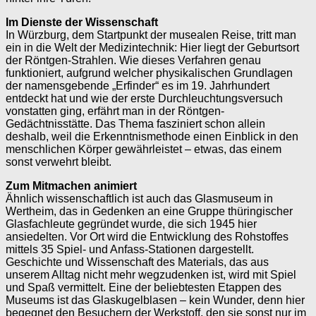
Im Dienste der Wissenschaft
In Würzburg, dem Startpunkt der musealen Reise, tritt man
ein in die Welt der Medizin­technik: Hier liegt der Geburtsort
der Röntgen-Strahlen. Wie dieses Verfahren genau
funktioniert, aufgrund welcher physika­lischen Grundlagen
der namensgebende „Erfinder“ es im 19. Jahrhundert
entdeckt hat und wie der erste Durchleuchtungsversuch
vonstatten ging, erfährt man in der Röntgen-
Gedächtnisstätte. Das Thema fasziniert schon allein
deshalb, weil die Erkenntnis­methode einen Einblick in den
menschlichen Körper gewährleistet – etwas, das einem
sonst verwehrt bleibt.
Zum Mitmachen animiert
Ähnlich wissenschaftlich ist auch das Glasmuseum in
Wertheim, das in Gedenken an eine Gruppe thüringischer
Glasfachleute gegründet wurde, die sich 1945 hier
ansiedelten. Vor Ort wird die Entwicklung des Rohstoffes
mittels 35 Spiel- und Anfass-­Stationen dar­gestellt.
Geschichte und Wissenschaft des Materials, das aus
unserem Alltag nicht mehr wegzudenken ist, wird mit Spiel
und Spaß vermittelt. Eine der beliebtesten Etappen des
Museums ist das Glaskugelblasen – kein Wunder, denn hier
begegnet den Besuchern der Werkstoff, den sie sonst nur im