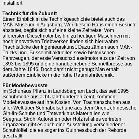
installiert.
Technik für die Zukunft
Einen Einblick in die Technikgeschichte bietet auch das
MAN-Museum in Augsburg. Wer diesem Haus einen Besuch
abstattet, begibt sich auf eine kleine Zeitreise: Vom
allerersten Dieselmotor bis hin zu heutigen Maschinen mit
hoch innovativen Triebwerken finden sich hier wahre
Prachtstücke der Ingenieurskunst. Dazu zählen auch MAN-
Trucks und -Busse mit ak­tuellen sowie historischen
Fahrzeugen, der erste Versuchsdieselmotor aus der Zeit von
1893 bis 1895 und eine handbetriebene Schnellpresse aus
dem Jahre 1846. Doch damit nicht genug: Man erhält
außerdem Einblicke in die frühe Raumfahrttechnik.
Für Modebewusste
Im Schuhaus Pflanz in Landsberg am Lech, das seit 1995
Schuhmode aus acht Jahrhunderten zeigt, kommen
Modebewusste auf ihre Kosten. Von Trachten­schuhen aus
aller Welt über Schnabelschuhe aus dem Orient, chinesische
Gin-lin-Schuhe und Tretwerk aus Materialien wie
Seegras, Stroh, Autoreifen oder Holz ist alles ver­treten.
Ergänzend gibt es auch eine Ausstellung verschiedener
Schuhlöffel, die es sogar ins Guinnessbuch der Rekorde
geschafft.