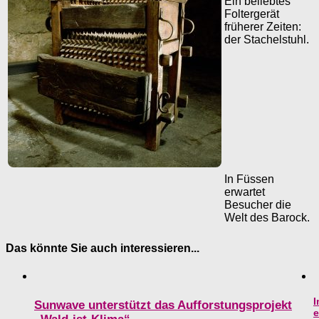
Ein beliebtes
Foltergerät
früherer Zeiten:
der Stachelstuhl.
In Füssen
erwartet
Besucher die
Welt des Barock.
Das könnte Sie auch interessieren...
Sunwave unterstützt das Aufforstungsprojekt
e