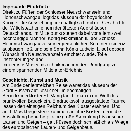
Imposante Eindrücke
Direkt zu Füßen der Schlösser Neuschwanstein und
Hohenschwangau liegt das Museum der bayerischen
Könige. Die Ausstellung beschäftigt sich mit der Geschichte
der Wittelsbacher, einem der ältesten Adelshäuser
Deutschlands. Im Mittelpunkt stehen dabei vor allem zwei
hochrangige Männer: König Maximilian­ II., der Schloss
Hohen­schwangau zu seiner persönlichen Sommer­residenz
ausbauen ließ, und sein Sohn König Ludwig II., auf dessen
Wunsch hin Neuschwanstein errichtet wurde. Tolle
Inszenierungen und
modernste Museumstechnik machen den Rundgang zu
einem spannenden Mittelalter-Erlebnis.
Geschichte, Kunst und Musik
Am Ende der lehrreichen Reise wartet das Museum der
Stadt Füssen auf Besucher. Im ehemaligen
Benediktinerkloster St. Mang taucht man in die Welt des
prunkvollen Barock ein. Eindrucksvoll ausgestattete Räume
lassen den einstigen Reichtum des Kloster erahnen. Und
auch Musikbegeisterte kommen auf ihre Kosten, denn die
Ausstellung beherbergt eine große Sammlung historischer
Lauten und Geigen – galt Füssen doch schließlich als Wiege
des europäischen Lauten- und Geigenbaus.