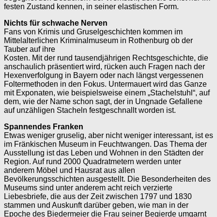
festen Zustand kennen, in seiner elastischen Form.
Nichts für schwache Nerven
Fans von Krimis und Gruselgeschichten kommen im
Mittelalterlichen Kriminal­­museum in Rothenburg ob der
Tauber auf ihre
Kosten. Mit der rund tausendjährigen Rechts­geschichte, die
anschaulich präsentiert wird, rücken auch Fragen nach der
Hexenverfolgung in Bayern oder nach längst vergessenen
Folter­methoden in den Fokus. Untermauert wird das Ganze
mit Exponaten, wie beispielsweise einem „Stachelstuhl“, auf
dem, wie der Name schon sagt, der in Ungnade Gefallene
auf unzähligen Stacheln festgeschnallt worden ist.
Spannendes Franken
Etwas weniger gruselig, aber nicht weniger interessant, ist es
im Fränkischen Museum in Feuchtwangen. Das Thema der
Aus­stellung ist das Leben und Wohnen in den Städten der
Region. Auf rund 2000 Quadratmetern werden unter
anderem Möbel und Hausrat aus allen
Bevölkerungsschichten ausgestellt. Die Besonderheiten des
Museums sind unter anderem acht reich verzierte
Liebesbriefe, die aus der Zeit zwischen 1797 und 1830
stammen und Auskunft darüber geben, wie man in der
Epoche des Biedermeier die Frau seiner Begierde umgarnt