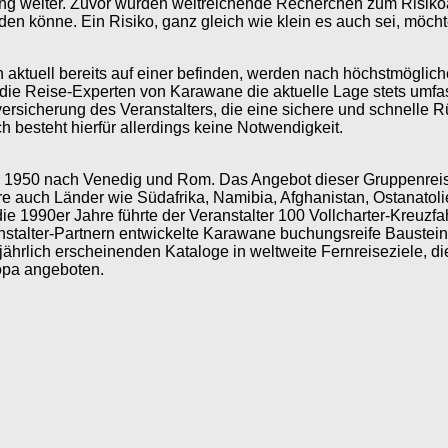
dung weiter. Zuvor wurden weitreichende Recherchen zum Risik
inden könne. Ein Risiko, ganz gleich wie klein es auch sei, mö
h aktuell bereits auf einer befinden, werden nach höchstmöglic
 die Reise-Experten von Karawane die aktuelle Lage stets umfas
zversicherung des Veranstalters, die eine sichere und schnelle 
ch besteht hierfür allerdings keine Notwendigkeit.
n 1950 nach Venedig und Rom. Das Angebot dieser Gruppenreisen
e auch Länder wie Südafrika, Namibia, Afghanistan, Ostanato
die 1990er Jahre führte der Veranstalter 100 Vollcharter-Kreuzfa
ranstalter-Partnern entwickelte Karawane buchungsreife Bauste
 jährlich erscheinenden Kataloge in weltweite Fernreiseziele, 
ropa angeboten.