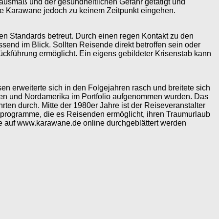
oausmaß und der gesundheitlichen Gefahr getätigt und
chte Karawane jedoch zu keinem Zeitpunkt eingehen.
hen Standards betreut. Durch einen regen Kontakt zu den
send im Blick. Sollten Reisende direkt betroffen sein oder
Rückführung ermöglicht. Ein eigens gebildeter Krisenstab kann
 erweiterte sich in den Folgejahren rasch und breitete sich
lien und Nordamerika im Portfolio aufgenommen wurden. Das
hrten durch. Mitte der 1980er Jahre ist der Reiseveranstalter
inprogramme, die es Reisenden ermöglicht, ihren Traumurlaub
die auf www.karawane.de online durchgeblättert werden