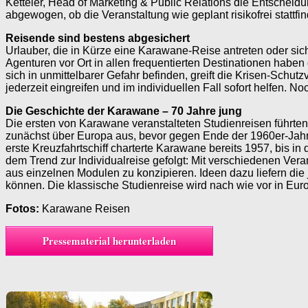
Ketteler, Head of Marketing & Public Relations die Entschei
abgewogen, ob die Veranstaltung wie geplant risikofrei stattf
Reisende sind bestens abgesichert
Urlauber, die in Kürze eine Karawane-Reise antreten oder sic
Agenturen vor Ort in allen frequentierten Destinationen haben
sich in unmittelbarer Gefahr befinden, greift die Krisen-Schut
jederzeit eingreifen und im individuellen Fall sofort helfen. No
Die Geschichte der Karawane – 70 Jahre jung
Die ersten von Karawane veranstalteten Studienreisen führte
zunächst über Europa aus, bevor gegen Ende der 1960er-Jahr
erste Kreuzfahrtschiff charterte Karawane bereits 1957, bis in 
dem Trend zur Individualreise gefolgt: Mit verschiedenen Ve
aus einzelnen Modulen zu konzipieren. Ideen dazu liefern die
können. Die klassische Studienreise wird nach wie vor in Eu
Fotos:
Karawane Reisen
Pressematerial herunterladen