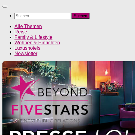
Unter
dem
Suchen
Inhalt
nach:
Alle Themen
Reise
Family & Lifestyle
Wohnen & Einrichten
Luxushotels
Newsletter