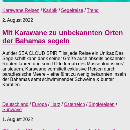
Karawane Reisen
/
Karibik
/
Segelreise
/
Trend
2. August 2022
Mit Karawane zu unbekannten Orten
der Bahamas segeln
Auf der SEA CLOUD SPIRIT ist jede Reise ein Unikat: Das
Segelschiff kann dank seiner ­Größe auch abseits bekannter
Routen fahren und somit Orte fernab des Massentourismus’
ansteuern. Karawane vermittelt exklusive Reisen durch
paradiesische Meere – eine führt zu wenig bekannten Inseln
der Bahamas samt schwimmender Schweine & bunter
Korallen.
Deutschland
/
Europa
/
Harz
/
Österreich
/
Singlereisen
/
Sunwave
1. August 2022