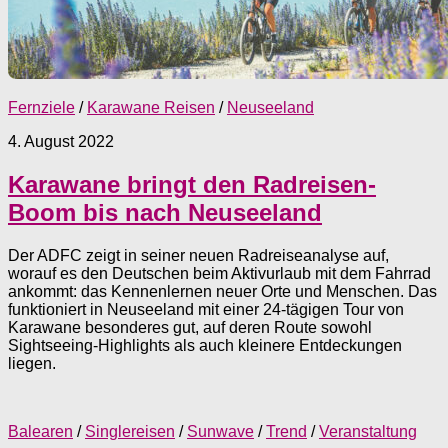
Fernziele
/
Karawane Reisen
/
Neuseeland
4. August 2022
Karawane bringt den Radreisen-
Boom bis nach Neuseeland
Der ADFC zeigt in seiner neuen Radreiseanalyse auf,
worauf es den Deutschen beim ­Aktivurlaub mit dem Fahrrad
ankommt: das Kennenlernen neuer Orte und Menschen. Das
funktioniert in Neuseeland mit einer 24-tägigen Tour von
Karawane besonderes gut, auf deren Route sowohl
Sightseeing-Highlights als auch kleinere Entdeckungen
liegen.
Balearen
/
Singlereisen
/
Sunwave
/
Trend
/
Veranstaltung