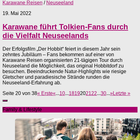
Karawane Reisen
/
Neuseeland
19. Mai 2022
Karawane führt Tolkien-Fans durch
die Vielfalt Neuseelands
Der Erfolgsfilm „Der Hobbit“ feiert in diesem Jahr sein
zehntes Jubiläum – Fans bekommen auf einer von
Karawane Reisen organisierten 21-tägigen Tour durch
Neuseeland die Möglichkeit, das original Hobbitdorf zu
besuchen. Beeindruckende Natur-Highlights wie riesige
Gletscher und paradiesische Strände runden die
Neuseeland-Erfahrung ab.
Seite 20 von 38
« Erste
«
...
10
...
18
19
20
21
22
...
30
...
»
Letzte »
Family & Lifestyle