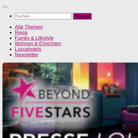
Unter
dem
Suchen
Inhalt
nach:
Alle Themen
Reise
Family & Lifestyle
Wohnen & Einrichten
Luxushotels
Newsletter